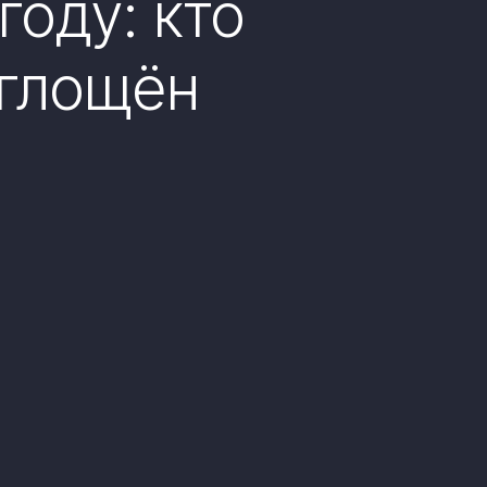
году: кто
оглощён