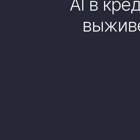
AI в кре
выживе