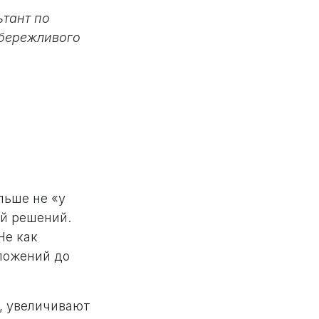
ьтант по
 бережливого
льше не «у
ой решений.
Не как
ложений до
е, увеличивают