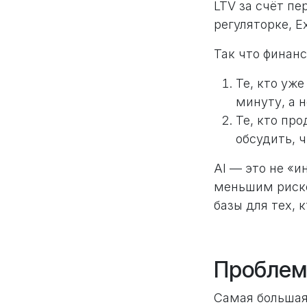
LTV за счёт п
регуляторке, E
Так что финанс
Те, кто уже
минуту, а н
Те, кто пр
обсудить, ч
AI — это не «и
меньшим риско
базы для тех, к
Проблем
Самая большая 