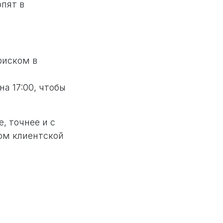
опят в
 риском в
а 17:00, чтобы
, точнее и с
ом клиентской